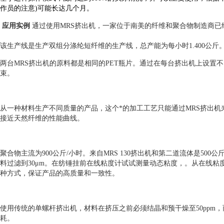
作员的注意
)
可能长达几个月。
应用实例
通过使用MRS挤出机，一家位于南美的纤维和聚合物制造商
该生产线是生产双组分涤纶短纤维的生产线，总产能为每小时1.400公斤
两台MRS挤出机的原料都是相同的PET瓶片。通过在每台挤出机上设置
束。
从一种材料生产不同质量的产品，这个*的加工工艺只能通过MRS挤出
接近天然纤维的性能曲线。
聚合物主流为900公斤/小时。来自MRS 130挤出机和第二道流体是500公斤
料过滤到30μm。在纺锤挂前在线粘度计试试测量动态粘度，。从在线
种方式，保证产品的高质量和一致性。
使用传统的单螺杆挤出机，材料在挤压之前必须结晶和预干燥至50ppm
耗。