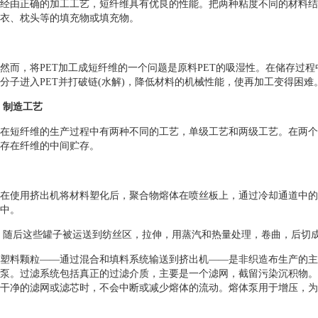
经由正确的加工工艺，短纤维具有优良的性能。把两种粘度不同的材料结
衣、枕头等的填充物或填充物。
然而，将PET加工成短纤维的一个问题是原料PET的吸湿性。在储存过
分子进入PET并打破链(水解)，降低材料的机械性能，使再加工变得困难
制造工艺
在短纤维的生产过程中有两种不同的工艺，单级工艺和两级工艺。在两个
存在纤维的中间贮存。
在使用挤出机将材料塑化后，聚合物熔体在喷丝板上，通过冷却通道中的
中。
随后这些罐子被运送到纺丝区，拉伸，用蒸汽和热量处理，卷曲，后切
塑料颗粒——通过混合和填料系统输送到挤出机——是非织造布生产的主
泵。过滤系统包括真正的过滤介质，主要是一个滤网，截留污染沉积物。
干净的滤网或滤芯时，不会中断或减少熔体的流动。熔体泵用于增压，为