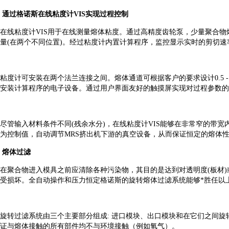
通过格诺斯在线粘度计
VIS
实现过程控制
在线粘度计
VIS
用于在线测量熔体粘度。通过高精度齿轮泵，少量聚合物
量
(
在两个不同位置
)
。经过粘度计内置计算程序，监控显示实时的剪切速
粘度计可安装在两个法兰连接之间。熔体通道可根据客户的要求设计
0.5 
安装计算程序的电子设备。通过用户界面友好的触摸屏实现对过程参数的
尽管输入材料条件不同
(
残余水分
)
，在线粘度计
VIS
能够在非常窄的带宽
为控制值，自动调节
MRS
挤出机下游的真空设备，从而保证恒定的熔体
熔体过滤
在聚合物进入模具之前应清除各种污染物，其目的是达到对透明度
(
板材
)
受损坏。全自动操作和压力恒定格诺斯的旋转熔体过滤系统能够*胜任以
旋转过滤系统由三个主要部分组成
:
进口模块、出口模块和在它们之间旋
证与熔体接触的所有部件均不与环境接触（例如氧气）。