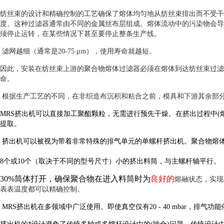
纺丝束的设计和精确控制的工艺确保了熔体均匀地从纺丝束排出而不受干
度。这种过滤器通常由不同的金属丝布层组成。熔体流动中的污染物会导
须停止运转，在某些情况下甚至要停止整条生产线。
滤网越细（通常是20-75 μm），使用寿命就越短。
因此，安装在纺丝束上游的聚合物熔体过滤器必须在熔体到达纺丝束过滤
命。
根据生产工艺的不同，在非织造布沉积和粘合之前，模具和下游其余部
MRS
挤出机可以直接加工聚酯颗粒，无需进行预先干燥。在挤出过程中
(
提取。
挤出机可以被视为带着非常特殊的排气单元的单螺杆挤出机。聚合物熔
8
个或
10
个（取决于不同的型号尺寸）小的挤出料筒，与主螺杆轴平行。
30%
筒体打开，确保聚合物在进入料筒时为
良好的
熔融状态，实现
表表温度都可以精确控制。
MRS
挤出机在多领域中广泛使用。即使真空仅有
20 - 40 mbar
，排气功能