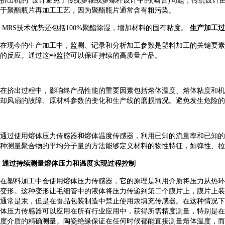
挤出机的*设计避免了传统多轴或多螺杆设计中的
(
啮合
)
问题，传统设计
于聚酯瓶片再加工工艺，因为聚酯瓶片通常含有粗污染。
MRS
技术优势还包括
100%
聚酯除湿，增加材料的固有粘度。
生产加工过
在现今的生产加工中，监测、记录和分析加工参数是塑料加工的关键要素
的反应。通过这种监控可以保证持续的高质量产品。
在挤出过程中，影响终产品性能的重要因素包括熔体温度、熔体粘度和机
却风扇的故障、原材料参数的变化和生产线的磨损情况。避免发生危险的
通过使用熔体压力传感器和熔体温度传感器，利用已知的流量率和已知的
种测量聚合物的平均分子量的方法能够定义材料的物性特征，如弹性、拉
通过持续测量熔体压力和温度实现过程控制
在塑料加工中会使用熔体压力传感器，它的原理是利用介质将压力从热环
变形。这种变形让毛细管中的液体将压力传递到第二个膜片上，膜片上装
通常是汞，但是在食品包装制造中禁止使用汞填充传感器。在这种情况下
体压力传感器可以应用在所有行业应用中，获得所需精度测量，特别是在
度介质的精确测量。陶瓷绝缘保证在任何时候都能直接测量熔体温度，而