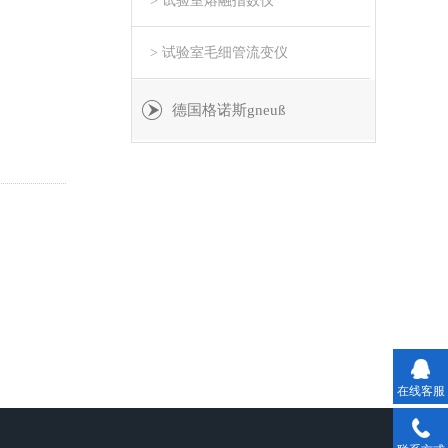
> 试验室熔融指数仪
> 试验室毛细管流变仪
德国格诺斯gneuß
在线客服