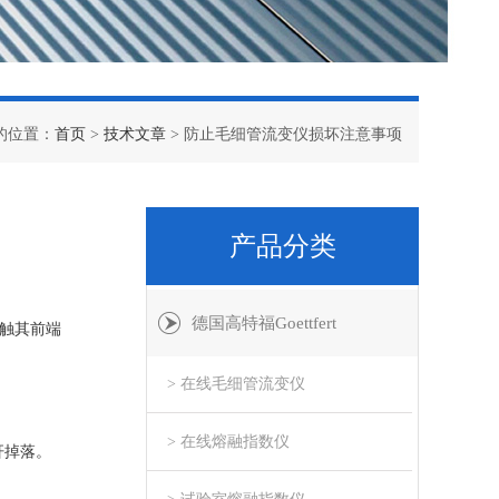
的位置：
首页
>
技术文章
> 防止毛细管流变仪损坏注意事项
产品分类
德国高特福Goettfert
碰触其前端
> 在线毛细管流变仪
> 在线熔融指数仪
杆掉落。