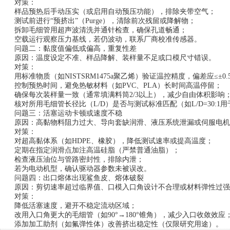
对策：
样品预热后手动压实（或启用自动预压功能），排除夹带空气；
测试前进行“预挤出”（Purge），清除前次残留或降解物；
拆卸毛细管用超声波清洗并通针检查，确保孔道畅通；
空载运行观察压力基线，若仍波动，联系厂商校准传感器。
问题二：黏度值偏低或偏高，重复性差
原因：温度设定不准、样品降解、装样量不足或口模尺寸错误。
对策：
用标准物质（如NISTSRM1475a聚乙烯）验证温控精度，偏差应≤±0.
控制预热时间，避免热敏材料（如PVC、PLA）长时间高温停留；
确保每次装样量一致（通常填满料筒2/3以上），减少自由体积影响
核对所用毛细管长径比（L/D）是否与测试标准匹配（如L/D=30:1
问题三：活塞运动卡顿或速度不稳
原因：高黏物料阻力过大、导向套缺润滑、液压系统泄漏或伺服电机
对策：
对超高黏体系（如HDPE、橡胶），降低测试速率或提高温度；
定期在指定润滑点加注高温硅脂（严禁普通油脂）；
检查液压油位与管路密封性，排除内泄；
若为电动机型，确认驱动器参数未被误改。
问题四：出口熔体出现鲨鱼皮、熔体破裂
原因：剪切速率超过临界值、口模入口角设计不合理或材料弹性过强
对策：
降低活塞速度，避开不稳定流动区域；
改用入口角更大的毛细管（如90°→180°锥角），减少入口收敛效应
添加加工助剂（如氟弹性体）改善挤出稳定性（仅限研究用途）。