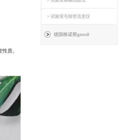
> 试验室熔融指数仪
> 试验室毛细管流变仪
德国格诺斯gneuß
变性质。