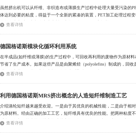
虽然挤出机可以从纤维、非织造布或薄膜生产过程中处理大量受污染的PE
体达到必要的粘度，得益于一个全新的紧凑的装置，PET加工处理过程
在整个生产过程中都会产生废料。废物量在1%至2%之间并不罕见。例如
查看详情
是在纤维工业中，这些废料经常被用于确保良好纺丝效果的制备油所污染。
德国格诺斯模块化循环利用系统
在半成品(如纤维或薄膜)的生产过程中，可回收再利用的废物作为原材
节省了生产成本。如果这些产品是由聚烯烃（polyolefins）制成的
质量的产品。但是，市场上并没有多少对聚酯(PET)或PET/PE双组分
查看详情
工，一个问题是聚酯分子对湿度敏感。在挤出加工过程中，缩短分子(水解)大
利用德国格诺斯MRS挤出概念的人造短纤维制造工艺
介绍涤纶短纤越来越受欢迎。一是由于其优良的机械性能，二是由于相对
为原材料。经由正确的加工工艺，短纤维具有优良的性能。把两种粘度不
睡袋、冬衣、枕头等的填充物或填充物。然而，将PET加工成短纤维的一
查看详情
收水分子。当聚合物在挤出机中加工时，分子进入PET并打破链(水解)，降