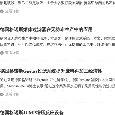
酯是硬段，聚乙二醇是软段。由于大多数嵌段攻聚酯-氨基甲酸酯的热不
法纺丝中，嵌段共聚物溶解在二甲基甲酰胺（DMF）或二甲基酰胺（D
查看详情
头。在纺丝甬道中，溶剂蒸发使得微细的单丝（0.5-2dte...
德国格诺斯熔体过滤器在无纺布生产中的应用
欲保证无纺布生产中物料洁净，方法之一是使用过滤系统。本文介绍两款
回收料进行生产以降低成本。在纺粘法生产无纺布的工艺中，纤维抽丝和
喷丝头，再经纺丝后直接进入传输带，终形成无纺布。无纺布生产的纺粘
查看详情
入熔体泵。通常，过滤器中装有过滤网等部件，以将熔体中的杂质挡住，避
德国格诺斯Gneuss过滤系统提升废料再加工经济性
通过采用德国格诺斯RSFgenius175过滤系统，德国Rissland塑胶
周。StephanGneuss博士表示“通过这个案列再次证明了采用高性能
用热塑性废料再加工做成高质量的颗粒是Rissland公司的专长。该公司利
查看详情
外，在德国Katzhütte的工厂还配有能加工...
德国格诺斯JUMP增压反应设备