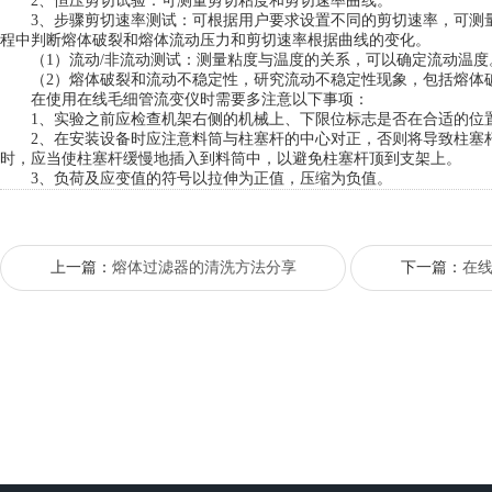
2、恒压剪切试验：可测量剪切粘度和剪切速率曲线。
3、步骤剪切速率测试：可根据用户要求设置不同的剪切速率，可测量
程中判断熔体破裂和熔体流动压力和剪切速率根据曲线的变化。
（1）流动/非流动测试：测量粘度与温度的关系，可以确定流动温度
（2）熔体破裂和流动不稳定性，研究流动不稳定性现象，包括熔体
在使用在线毛细管流变仪时需要多注意以下事项：
1、实验之前应检查机架右侧的机械上、下限位标志是否在合适的位
2、在安装设备时应注意料筒与柱塞杆的中心对正，否则将导致柱塞杆
时，应当使柱塞杆缓慢地插入到料筒中，以避免柱塞杆顶到支架上。
3、负荷及应变值的符号以拉伸为正值，压缩为负值。
上一篇：
熔体过滤器的清洗方法分享
下一篇：
在