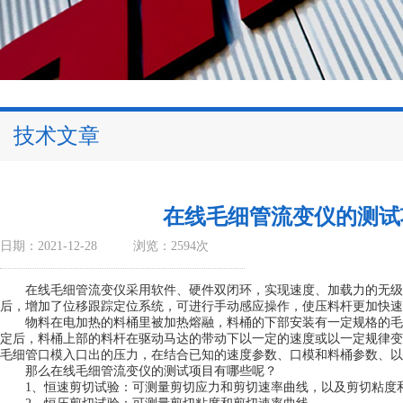
技术文章
在线毛细管流变仪的测试
日期：2021-12-28
浏览：2594次
在线毛细管流变仪
采用软件、硬件双闭环，实现速度、加载力的无级
后，增加了位移跟踪定位系统，可进行手动感应操作，使压料杆更加快速
物料在电加热的料桶里被加热熔融，料桶的下部安装有一定规格的毛细管口模
定后，料桶上部的料杆在驱动马达的带动下以一定的速度或以一定规律变
毛细管口模入口出的压力，在结合已知的速度参数、口模和料桶参数、以
那么在线毛细管流变仪的测试项目有哪些呢？
1、恒速剪切试验：可测量剪切应力和剪切速率曲线，以及剪切粘度